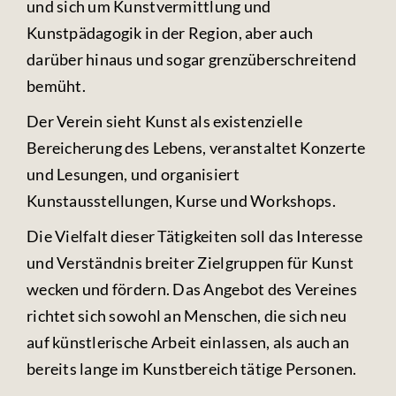
Fotos & Videos
und sich um Kunstvermittlung und
Kunstpädagogik in der Region, aber auch
darüber hinaus und sogar grenzüberschreitend
Kontakt
bemüht.
Der Verein sieht Kunst als existenzielle
Bereicherung des Lebens, veranstaltet Konzerte
und Lesungen, und organisiert
Kunstausstellungen, Kurse und Workshops.
Die Vielfalt dieser Tätigkeiten soll das Interesse
und Verständnis breiter Zielgruppen für Kunst
wecken und fördern. Das Angebot des Vereines
richtet sich sowohl an Menschen, die sich neu
auf künstlerische Arbeit einlassen, als auch an
bereits lange im Kunstbereich tätige Personen.