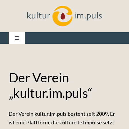
Skip
to
content
Toggle
Navigation
Startseite
Ausstellungen & Projekte
Der Verein
„kultur.im.puls“
Unsere Galerie
Der Verein
Der Verein kultur.im.puls besteht seit 2009. Er
ist eine Plattform, die kulturelle Impulse setzt