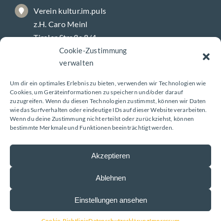
Verein kultur.im.puls
z.H. Caro Meinl
Tiroler Straße 8/4
Cookie-Zustimmung
9800 Spittal/Drau
verwalten
Um dir ein optimales Erlebnis zu bieten, verwenden wir Technologien wie
Galerie-Öffnungszeiten
Cookies, um Geräteinformationen zu speichern und/oder darauf
zuzugreifen. Wenn du diesen Technologien zustimmst, können wir Daten
wie das Surfverhalten oder eindeutige IDs auf dieser Website verarbeiten.
Wenn du deine Zustimmung nicht erteilst oder zurückziehst, können
Montag – Freitag
bestimmte Merkmale und Funktionen beeinträchtigt werden.
8 – 18 Uhr
Akzeptieren
Ablehnen
Impressum
|
Datenschutzerklärung
| Design:
Einstellungen ansehen
www.ARGEntur.at
Cookie-Richtlinie
Datenschutzerklärung
Impressum