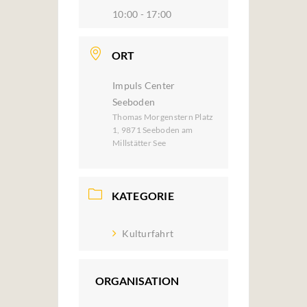
10:00 - 17:00
ORT
Impuls Center
Seeboden
Thomas Morgenstern Platz
1, 9871 Seeboden am
Millstätter See
KATEGORIE
Kulturfahrt
ORGANISATION