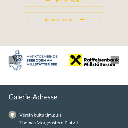
letztes Event
nächstes Event
Galerie-Adresse
Verein kultur.im.puls
Thomas Morgenstern Platz 1