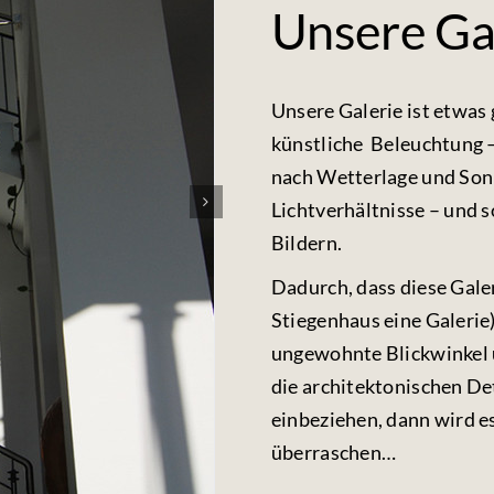
Unsere Ga
Unsere Galerie ist etwas 
künstliche Beleuchtung –
nach Wetterlage und So
Lichtverhältnisse – und 
Bildern.
Dadurch, dass diese Galer
Stiegenhaus eine Galerie
ungewohnte Blickwinkel 
die architektonischen De
einbeziehen, dann wird es
überraschen…