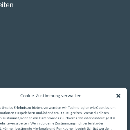
eiten
Cookie-Zustimmung verwalten
ptimales Erlebnis zu bieten, verwenden wir Technologien wie Cookies, um
mationen zu speichern und/oder darauf zuzugreifen. Wenn du diesen
n zustimmst, können wir Daten wie das Surfverhalten oder eindeutige IDs
ebsite verarbeiten. Wenn du deine Zustimmung nicht erteilst oder
t, können bestimmte Merkmale und Funktionen beeinträchtigt werden.