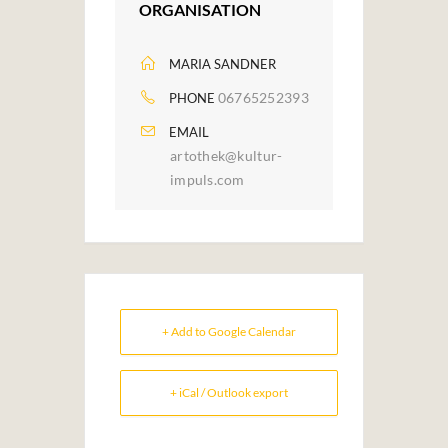
ORGANISATION
MARIA SANDNER
06765252393
PHONE
EMAIL
artothek@kultur-
impuls.com
+ Add to Google Calendar
+ iCal / Outlook export