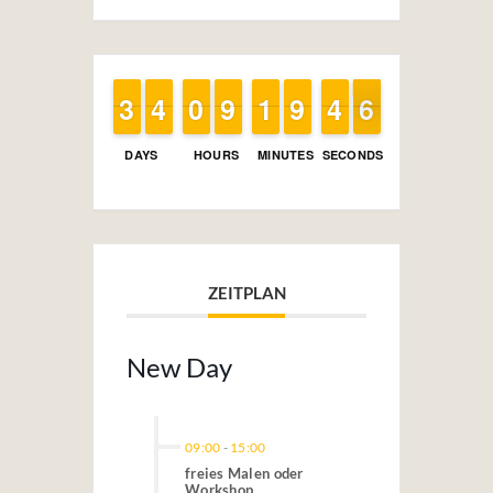
2
2
3
3
3
3
4
4
9
9
0
0
8
8
9
9
1
1
1
1
8
8
9
9
5
4
4
6
5
6
DAYS
HOURS
MINUTES
SECONDS
ZEITPLAN
New Day
09:00
-
15:00
freies Malen oder
Workshop