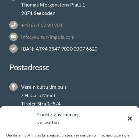
Thomas Morgenstern Platz 1
9871 Seeboden
+43 664 52 90 901
info@kultur-impuls.com
IBAN: AT94 3947 9000 0007 6620
Postadresse
Verein kultur.im.puls
z.H. Caro Meinl
Tiroler Straße 8/4
9800 Spittal/Drau
Cookie-Zustimmung
verwalten
Galerie-Öffnungszeiten
Um dir ein optimales Erlebnis zu bieten, verwenden wir Technologien wie