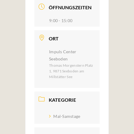
ÖFFNUNGSZEITEN
9:00 - 15:00
ORT
Impuls Center
Seeboden
Thomas Morgenstern Platz
1, 9871 Seeboden am
Millstätter See
KATEGORIE
Mal-Samstage