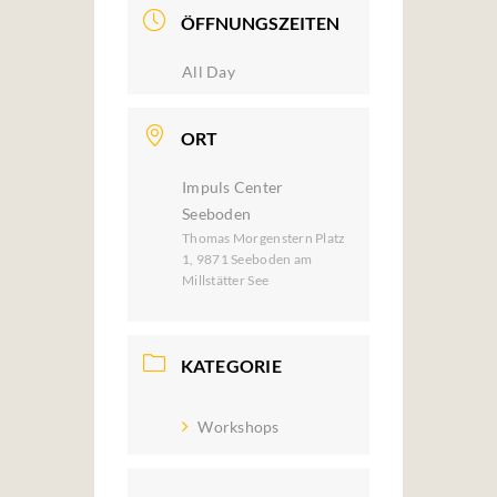
ÖFFNUNGSZEITEN
All Day
ORT
Impuls Center
Seeboden
Thomas Morgenstern Platz
1, 9871 Seeboden am
Millstätter See
KATEGORIE
Workshops