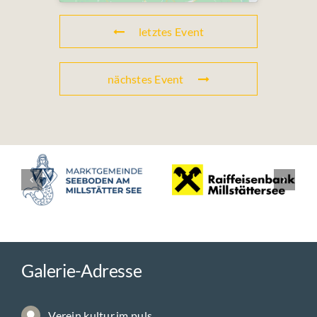
letztes Event
nächstes Event
Galerie-Adresse
Verein kultur.im.puls