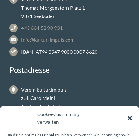
Thomas Morgenstern Platz 1
9871 Seeboden
+43 664 52 90 901
info@kultur-impuls.com
IBAN: AT94 3947 9000 0007 6620
Postadresse
Verein kultur.im.puls
z.H. Caro Meinl
Tiroler Straße 8/4
Cookie-Zustimmung
9800 Spittal/Drau
verwalten
Um dir ein optimales Erlebnis zu bieten, verwenden wir Technologien wie