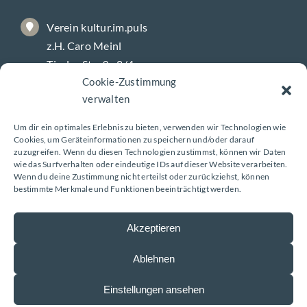
Verein kultur.im.puls
z.H. Caro Meinl
Tiroler Straße 8/4
Cookie-Zustimmung
9800 Spittal/Drau
verwalten
Um dir ein optimales Erlebnis zu bieten, verwenden wir Technologien wie
Galerie-Öffnungszeiten
Cookies, um Geräteinformationen zu speichern und/oder darauf
zuzugreifen. Wenn du diesen Technologien zustimmst, können wir Daten
wie das Surfverhalten oder eindeutige IDs auf dieser Website verarbeiten.
Wenn du deine Zustimmung nicht erteilst oder zurückziehst, können
Montag – Freitag
bestimmte Merkmale und Funktionen beeinträchtigt werden.
8 – 18 Uhr
Akzeptieren
Ablehnen
Impressum
|
Datenschutzerklärung
| Design:
Einstellungen ansehen
www.ARGEntur.at