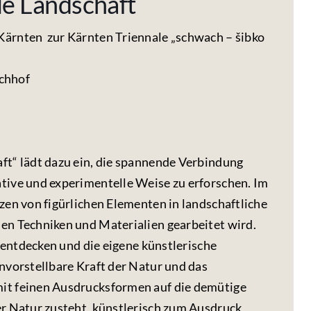
 Landschaft
ärnten zur Kärnten Triennale „schwach – šibko
achhof
t“ lädt dazu ein, die spannende Verbindung
ive und experimentelle Weise zu erforschen. Im
zen von figürlichen Elementen in landschaftliche
n Techniken und Materialien gearbeitet wird.
u entdecken und die eigene künstlerische
nvorstellbare Kraft der Natur und das
it feinen Ausdrucksformen auf die demütige
r Natur zusteht, künstlerisch zum Ausdruck