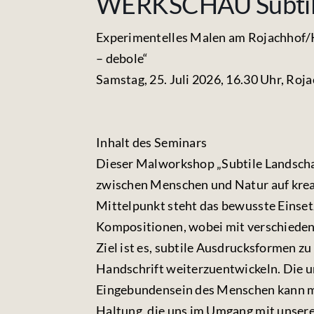
WERKSCHAU Subtile
Experimentelles Malen am Rojachhof/K
– debole“
Samstag, 25. Juli 2026, 16.30 Uhr, Roj
Inhalt des Seminars
Dieser Malworkshop „Subtile Landschaf
zwischen Menschen und Natur auf kreat
Mittelpunkt steht das bewusste Einset
Kompositionen, wobei mit verschiedene
Ziel ist es, subtile Ausdrucksformen z
Handschrift weiterzuentwickeln. Die u
Eingebundensein des Menschen kann m
Haltung, die uns im Umgang mit unsere