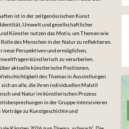
aften ist in der zeitgenössischen Kunst
 Identität, Umwelt und gesellschaftlicher
 und Künstler nutzen das Motiv, um Themen wie
 Rolle des Menschen in der Natur zu reflektieren.
r neue Perspektiven und ermöglichen,
mweltfragen künstlerisch zu verarbeiten.
ber aktuelle künstlerische Positionen,
 Vielschichtigkeit des Themas in Ausstellungen
ch an alle, die ihren individuellen Malstil
ensch und Natur im künstlerischen Prozess
eitsbesprechungen in der Gruppe intensivieren
n Vorträge zu Kunstgeschichte und
nnale Kärnten 2026 zum Thema „schwach“. Die