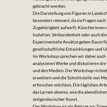
gebracht werden.
Die Darstellung von Figuren in Landsch
besonders relevant, da sie Fragen nach
Zugehörigkeit aufwirft. Künstlerinnen
Isolation, Verbundenheit oder auch die
Experimentelle Ansätze geben Raum fü
gesellschaftliche Entwicklungen und U
Im Workshop sprechen wir daher auch ü
analysieren Werke und diskutieren die
und den Medien. Der Workshop richtet si
erweitern und die Schnittstelle von M
erforschen möchten. Die täglichen Arb
das Lernen ebenso, wie die abendliche
zeitgenössischer Kunst.
Der Workshop ist ein Beitrag zur Trie