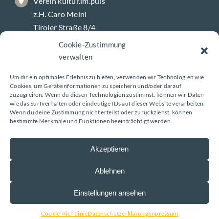
Verein kultur.im.puls
z.H. Caro Meinl
Tiroler Straße 8/4
9800 Spittal/Drau
Cookie-Zustimmung
verwalten
Galerie-Öffnungszeiten
Um dir ein optimales Erlebnis zu bieten, verwenden wir Technologien wie
Cookies, um Geräteinformationen zu speichern und/oder darauf
zuzugreifen. Wenn du diesen Technologien zustimmst, können wir Daten
wie das Surfverhalten oder eindeutige IDs auf dieser Website verarbeiten.
Montag – Freitag
Wenn du deine Zustimmung nicht erteilst oder zurückziehst, können
bestimmte Merkmale und Funktionen beeinträchtigt werden.
8 – 18 Uhr
Akzeptieren
Ablehnen
Impressum
|
Datenschutzerklärung
| Design:
Einstellungen ansehen
www.ARGEntur.at
Cookie-Richtlinie
Datenschutzerklärung
Impressum