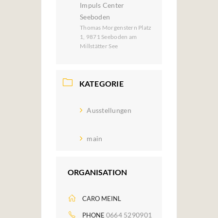
Impuls Center
Seeboden
Thomas Morgenstern Platz
1, 9871 Seeboden am
Millstätter See
KATEGORIE
Ausstellungen
main
ORGANISATION
CARO MEINL
0664 5290901
PHONE