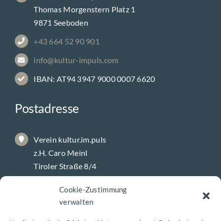
Thomas Morgenstern Platz 1
9871 Seeboden
+43 664 52 90 901
info@kultur-impuls.com
IBAN: AT94 3947 9000 0007 6620
Postadresse
Verein kultur.im.puls
z.H. Caro Meinl
Tiroler Straße 8/4
9800 Spittal/Drau
Cookie-Zustimmung
verwalten
Galerie-Öffnungszeiten