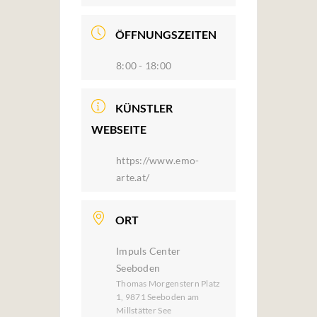
ÖFFNUNGSZEITEN
8:00 - 18:00
KÜNSTLER
WEBSEITE
https://www.emo-
arte.at/
ORT
Impuls Center
Seeboden
Thomas Morgenstern Platz
1, 9871 Seeboden am
Millstätter See