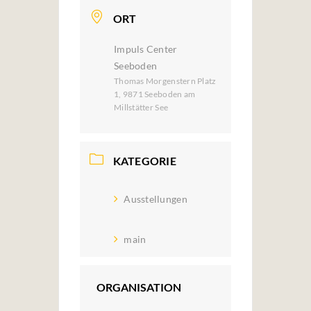
ORT
Impuls Center
Seeboden
Thomas Morgenstern Platz
1, 9871 Seeboden am
Millstätter See
KATEGORIE
Ausstellungen
main
ORGANISATION