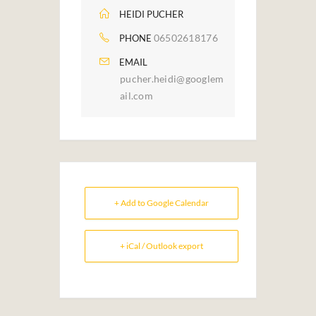
HEIDI PUCHER
06502618176
PHONE
EMAIL
pucher.heidi@googlem
ail.com
+ Add to Google Calendar
+ iCal / Outlook export