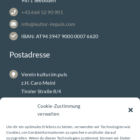
9871 Seeboden
+43 664 52 90 901
info@kultur-impuls.com
IBAN: AT94 3947 9000 0007 6620
Postadresse
Verein kultur.im.puls
z.H. Caro Meinl
Tiroler Straße 8/4
9800 Spittal/Drau
Cookie-Zustimmung
verwalten
Galerie-Öffnungszeiten
Um dir ein optimales Erlebnis zu bieten, verwenden wir Technologien wie
Cookies, um Geräteinformationen zu speichern und/oder darauf
zuzugreifen. Wenn du diesen Technologien zustimmst, können wir Daten