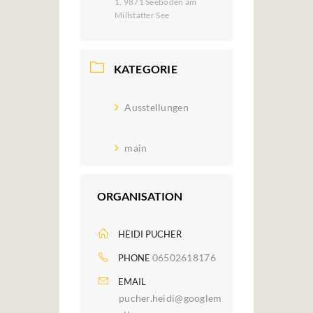
1, 9871 Seeboden am
Millstätter See
KATEGORIE
Ausstellungen
main
ORGANISATION
HEIDI PUCHER
06502618176
PHONE
EMAIL
pucher.heidi@googlem