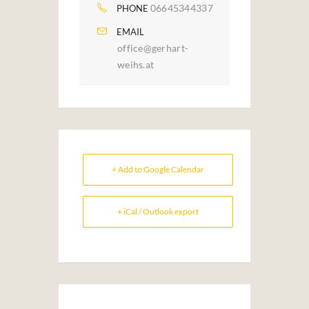
06645344337
PHONE
EMAIL
office@gerhart-
weihs.at
+ Add to Google Calendar
+ iCal / Outlook export