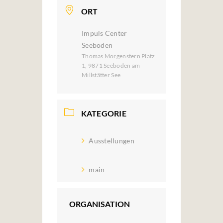
ORT
Impuls Center
Seeboden
Thomas Morgenstern Platz
1, 9871 Seeboden am
Millstätter See
KATEGORIE
Ausstellungen
main
ORGANISATION