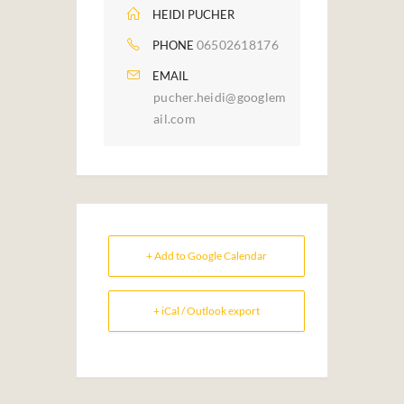
HEIDI PUCHER
06502618176
PHONE
EMAIL
pucher.heidi@googlem
ail.com
+ Add to Google Calendar
+ iCal / Outlook export