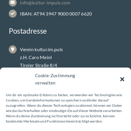
info@kultur-impuls.com
IBAN: AT94 3947 9000 0007 6620
Postadresse
Verein kultur.im.puls
z.H. Caro Meinl
Tiroler Straße 8/4
9800 Spittal/Drau
Cookie-Zustimmung
verwalten
Galerie-Öffnungszeiten
Um dir ein optimales Erlebnis zu bieten, verwenden wir Technologien wie
Cookies, um Geräteinformationen zu speichern und/oder darauf
zuzugreifen. Wenn du diesen Technologien zustimmst, können wir Daten
wie das Surfverhalten oder eindeutige IDs auf dieser Website verarbeiten.
Montag – Freitag
Wenn du deine Zustimmung nicht erteilst oder zurückziehst, können
bestimmte Merkmale und Funktionen beeinträchtigt werden.
8 – 18 Uhr