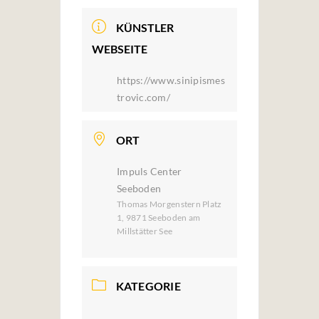
KÜNSTLER
WEBSEITE
https://www.sinipismes
trovic.com/
ORT
Impuls Center
Seeboden
Thomas Morgenstern Platz
1, 9871 Seeboden am
Millstätter See
KATEGORIE