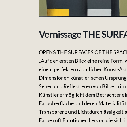
Vernissage THE SURF
OPENS THE SURFACES OF THE SPAC
„Auf den ersten Blick eine reine Form,
einem perfekten räumlichen Kunst-Akt. 
Dimensionen künstlerischen Ursprungs.
Sehen und Reflektieren von Bildern i
Künstler ermöglicht dem Betrachter ei
Farboberfläche und deren Materialität.
Transparenz und Lichtdurchlässigkeit al
Farbe ruft Emotionen hervor, die sich i