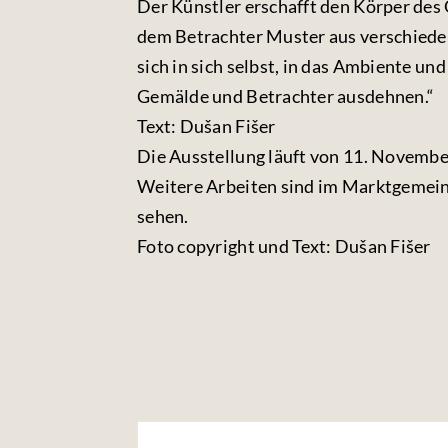
Der Künstler erschafft den Körper des
dem Betrachter Muster aus verschiede
sich in sich selbst, in das Ambiente un
Gemälde und Betrachter ausdehnen.“
Text: Dušan Fišer
Die Ausstellung läuft von 11. November
Weitere Arbeiten sind im Marktgemei
sehen.
Foto copyright und Text: Dušan Fišer