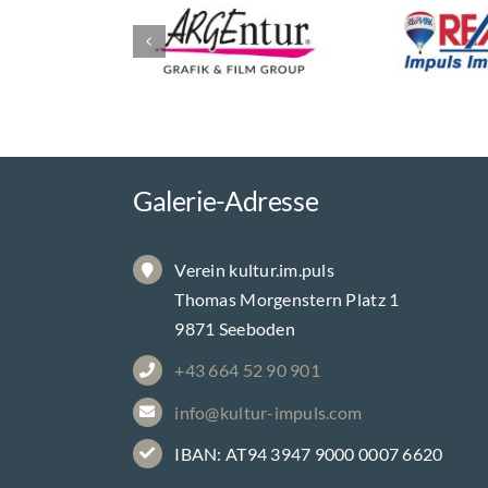
Galerie-Adresse
Verein kultur.im.puls
Thomas Morgenstern Platz 1
9871 Seeboden
+43 664 52 90 901
info@kultur-impuls.com
IBAN: AT94 3947 9000 0007 6620