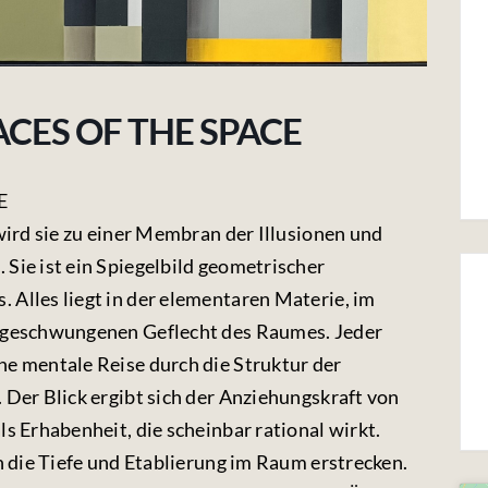
ACES OF THE SPACE
E
 wird sie zu einer Membran der Illusionen und
Sie ist ein Spiegelbild geometrischer
 Alles liegt in der elementaren Materie, im
m geschwungenen Geflecht des Raumes. Jeder
ne mentale Reise durch die Struktur der
 Der Blick ergibt sich der Anziehungskraft von
s Erhabenheit, die scheinbar rational wirkt.
n die Tiefe und Etablierung im Raum erstrecken.