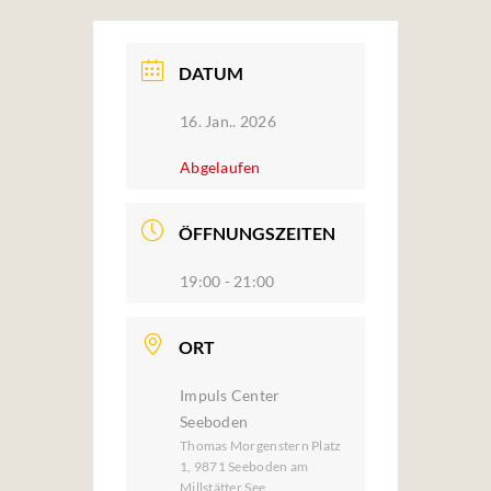
DATUM
16. Jan.. 2026
Abgelaufen
ÖFFNUNGSZEITEN
19:00 - 21:00
ORT
Impuls Center
Seeboden
Thomas Morgenstern Platz
1, 9871 Seeboden am
Millstätter See