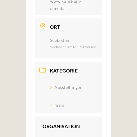
www.kunst-am-
abend.at
ORT
Seeboden
Seeboden am Milltsättersee
KATEGORIE
Ausstellungen
main
ORGANISATION