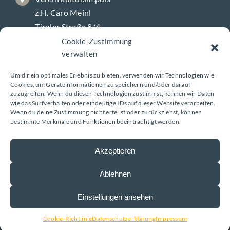
z.H. Caro Meinl
Tiroler Straße 8/4
9800 Spittal/Drau
Cookie-Zustimmung
verwalten
Um dir ein optimales Erlebnis zu bieten, verwenden wir Technologien wie
Galerie-Öffnungszeiten
Cookies, um Geräteinformationen zu speichern und/oder darauf
zuzugreifen. Wenn du diesen Technologien zustimmst, können wir Daten
wie das Surfverhalten oder eindeutige IDs auf dieser Website verarbeiten.
Wenn du deine Zustimmung nicht erteilst oder zurückziehst, können
Montag – Freitag
bestimmte Merkmale und Funktionen beeinträchtigt werden.
8 – 18 Uhr
Akzeptieren
Ablehnen
Impressum
|
Datenschutzerklärung
| Design:
Einstellungen ansehen
www.ARGEntur.at
Cookie-Richtlinie
Datenschutzerklärung
Impressum