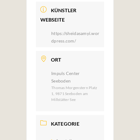
KÜNSTLER
WEBSEITE
https://sheidasamyi.wor
dpress.com/
ORT
Impuls Center
Seeboden
Thomas Morgenstern Platz
1, 9871 Seeboden am
Millstätter See
KATEGORIE